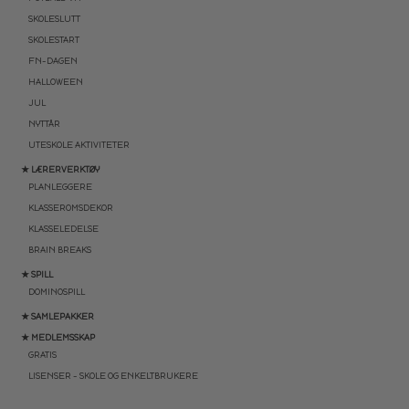
SKOLESLUTT
SKOLESTART
FN-DAGEN
HALLOWEEN
JUL
NYTTÅR
UTESKOLE AKTIVITETER
★ LÆRERVERKTØY
PLANLEGGERE
KLASSEROMSDEKOR
KLASSELEDELSE
BRAIN BREAKS
★ SPILL
DOMINOSPILL
★ SAMLEPAKKER
★ MEDLEMSSKAP
GRATIS
LISENSER – SKOLE OG ENKELTBRUKERE