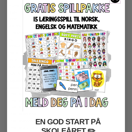
KLOKKA
BRØK
PROSENT
ALGEBRA
TEKSTOPPGAVER
KARTLEGGING
OPPGAVEKORT
DIGITALE SPILL
AKTIVITETSPAKKER
ARBEIDSARK
PUSLESPILL
★ NYNORSK
★ ENGELSK
ENGELSK HØYFREKVENTE ORD
ENGELSK LESEFORSTÅELSE
ENGELSK LESING
ENGELSK SKRIVING
EN GOD START PÅ
ENGELSK GRAMATIKK
ENGELSK ORD- OG BEGREPER
SKOLEÅRET
​ ✏️