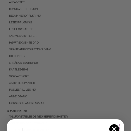
ALFABETET
BOKSTAVREPETISJON
BEGYNNEROPPLÆRING
LESEOPPLÆRING
LESEFORSTÅELSE
SKRIVEAKTIVITETER
HØYFREKVENTE ORD
GRAMMATIKK OG RETTSKRIVING
DIFTONGER
SPRÅK OG BEGREPER
KARTLEGGING
OPPGAVEKORT
AKTIVITETSPAKKER
PUSLESPILL LESING
ARBEIDSARK
NORSK SOM ANDRESPRÅK
★ MATEMATIKK
TALLFORSTÅELSE OG REGNEFERDIGHETER
ADDIDSJON OG SUBTRAKSJON
MULTIPLIKASJON OG DIVISJON