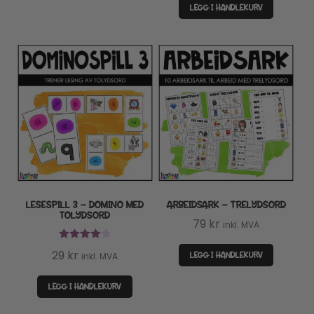
490 kr.
299 kr.
LEGG I HANDLEKURV
LESESPILL 3 – DOMINO MED
ARBEIDSARK – TRELYDSORD
TOLYDSORD
79
kr
inkl. MVA
Vurdert
29
kr
LEGG I HANDLEKURV
inkl. MVA
4.00
av 5
LEGG I HANDLEKURV