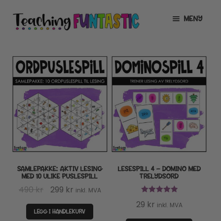
Hopp
Hopp
MENY
til
til
navigasjon
innhold
INFO
UTVID
UNDERMENY
MIN KONTO
GRATIS
UTVID
UNDERMENY
BUTIKK
UTVID
UNDERMENY
LISENSER
UTVID
UNDERMENY
SAMLEPAKKE: AKTIV LESING
LESESPILL 4 – DOMINO MED
TIPSHJØRNET
MED 10 ULIKE PUSLESPILL
TRELYDSORD
Opprinnelig
Nåværende
490
kr
299
kr
inkl. MVA
KURS
pris
pris
Vurdert
5.00
29
kr
inkl. MVA
av 5
LEGG I HANDLEKURV
var:
er: