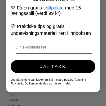
ENGELSK MUNTLIG
💛
Få en gratis
spillpakke
med 15
★ NORDSAMISK MATERIELL
læringsspill (verdi 99 kr)
★ SERIER
PROGRAMMERING
LESEKORT FAKTA
💛
Praktiske tips og gratis
FAKTASERIE LESING
undervisningsmateriell rett i innboksen
VI SKRIVER
SPRÅKSPIRALEN
Email
MATTESPIRALEN
LA OSS REGNE ØVEBØKER
ESCAPE ROOM
★ SESONG OG HØYTIDER
JA, TAKK
OLYMPISKE LEKER
SAMEFOLKET
100 SKOLEDAGER
Ved påmelding samtykker du til å motta e-post fra Teaching
FUNtastic. Du kan melde deg av når som helst.
VALENTINSDAG
PÅSKE
17. MAI
FØRSKOLE
FOTBALL-VM