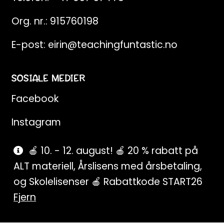
Org. nr.: 915760198
E-post:
eirin@teachingfuntastic.no
SOSIALE MEDIER
Facebook
Instagram
Pinterest
🍎 10. - 12. august! 🍎 20 % rabatt på
ALT materiell, Årslisens med årsbetaling,
SnapChat
og Skolelisenser 🍎 Rabattkode START26
Fjern