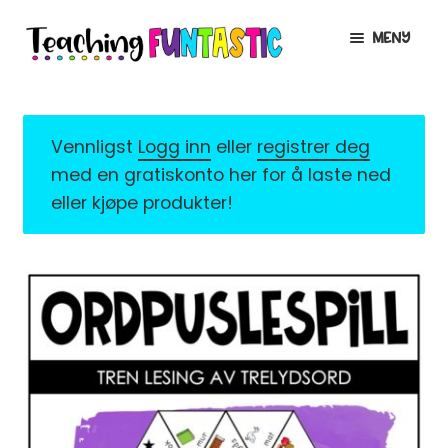
Hopp
Hopp
MENY
til
til
navigasjon
innhold
INFO
UTVID
UNDERMENY
MIN KONTO
Vennligst
Logg inn
eller
registrer deg
med en gratiskonto her for å laste ned
GRATIS
UTVID
eller kjøpe produkter!
UNDERMENY
BUTIKK
UTVID
UNDERMENY
LISENSER
UTVID
UNDERMENY
TIPSHJØRNET
KURS