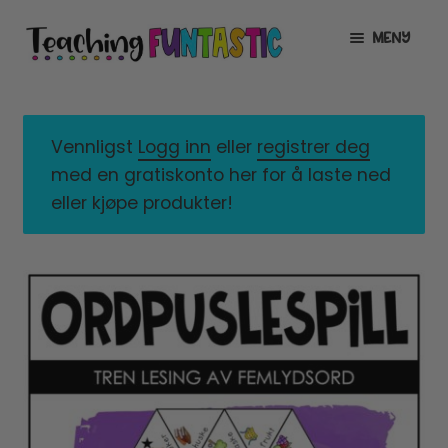
Hopp
Hopp
MENY
til
til
navigasjon
innhold
INFO
UTVID
UNDERMENY
MIN KONTO
Vennligst
Logg inn
eller
registrer deg
med en gratiskonto her for å laste ned
GRATIS
UTVID
eller kjøpe produkter!
UNDERMENY
BUTIKK
UTVID
UNDERMENY
LISENSER
UTVID
UNDERMENY
TIPSHJØRNET
KURS