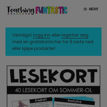
Hopp
Hopp
MENY
til
til
navigasjon
innhold
INFO
UTVID
UNDERMENY
MIN KONTO
Vennligst
Logg inn
eller
registrer deg
med en gratiskonto her for å laste ned
GRATIS
UTVID
eller kjøpe produkter!
UNDERMENY
BUTIKK
UTVID
UNDERMENY
LISENSER
UTVID
UNDERMENY
TIPSHJØRNET
KURS