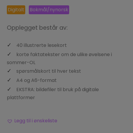
Digitalt
Bokmål/nynorsk
Opplegget består av:
40 illustrerte lesekort
korte faktatekster om de ulike øvelsene i
sommer-OL
spørsmålskort til hver tekst
A4 og A6-format
EKSTRA: bildefiler til bruk på digitale
plattformer
Legg til i ønskeliste