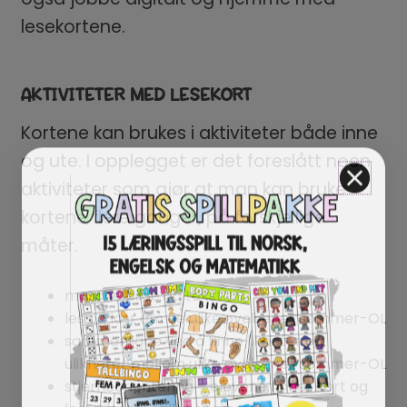
lesekortene.
AKTIVITETER MED LESEKORT
Kortene kan brukes i aktiviteter både inne
og ute. I opplegget er det foreslått noen
aktiviteter som gjør at man kan bruke
kortene flere ganger, på forskjellige
måter.
matche bilde og tekst
les og lær om de ulike øvelsene i sommer-OL
sammenligne ved å finne likheter og
ulikheter mellom ulike øvelsene i sommer-OL
stjerneorientering – elevene finner kort og