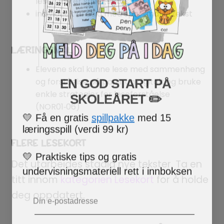
leser, lærer stiller spørsmål
individuelt arbeid med spørsmål til tekst
LÆRINGSMÅL
Elevene skal kunne lese med sammenheng
EN GOD START PÅ
og forståelse på papir og digitalt og
bruke
SKOLEÅRET
​ ✏️
enkle strategier for leseforståelse
(NOR01‑06)
💛
Få en gratis
spillpakke
med 15
læringsspill (verdi 99 kr)
FLERE LESEKORT
💛
Praktiske tips og gratis
Det utarbeides stadig nye tekster. Ta en
undervisningsmateriell rett i innboksen
titt innom
kategorien Lesekort
for å holde
Email
deg oppdatert.