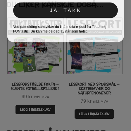
DU LIKER KANSKJE OGSÅ…
JA, TAKK
Ved påmelding samtykker du til å motta e-post fra Teaching
FUNtastic. Du kan melde deg av når som helst.
LESEFORSTÅELSE FAKTA –
LESEKORT MED SPØRSMÅL –
KJENTE FOTBALLSPILLERE 1
EKSTREMVÆR OG
NATURFENOMENER
99
kr
inkl. MVA
79
kr
inkl. MVA
LEGG I HANDLEKURV
LEGG I HANDLEKURV