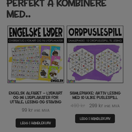
PERFEKT Å KOMBINERE
MED..
ENGELSK ALFABET – LYDKART
SAMLEPAKKE: AKTIV LESING
OG 96 LYDPLAKATER FOR
MED 10 ULIKE PUSLESPILL
UTTALE, LESING OG STAVING
Opprinnelig
Nåværende
490
kr
299
kr
inkl. MVA
99
kr
inkl. MVA
pris
pris
LEGG I HANDLEKURV
var:
er:
LEGG I HANDLEKURV
490 kr.
299 kr.