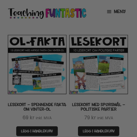
Hopp
Hopp
MENY
til
til
navigasjon
innhold
INFO
UTVID
UNDERMENY
MIN KONTO
GRATIS
UTVID
UNDERMENY
BUTIKK
UTVID
UNDERMENY
LISENSER
UTVID
UNDERMENY
LESEKORT – SPENNENDE FAKTA
LESEKORT MED SPØRSMÅL –
TIPSHJØRNET
OM VINTER-OL
POLITISKE PARTIER
69
kr
79
kr
inkl. MVA
inkl. MVA
KURS
LEGG I HANDLEKURV
LEGG I HANDLEKURV