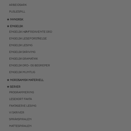
ARBEIDSARK
PUSLESPILL
★ NYNORSK
★ ENGELSK
ENGELSK HØYFREKVENTE ORD
ENGELSK LESEFORSTÅELSE
ENGELSK LESING
ENGELSK SKRIVING
ENGELSK GRAMATIKK
ENGELSK ORD- OG BEGREPER
ENGELSK MUNTLIG
★ NORDSAMISK MATERIELL
★ SERIER
PROGRAMMERING
LESEKORT FAKTA
FAKTASERIE LESING
VI SKRIVER
SPRÅKSPIRALEN
MATTESPIRALEN