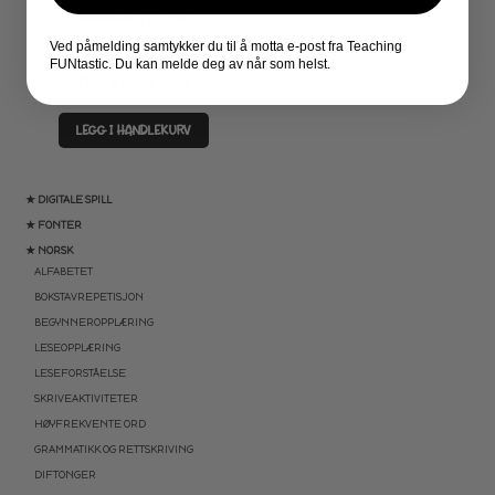
LESEKORT – TREKKE LYDER
SAMMEN TIL ORD
Ved påmelding samtykker du til å motta e-post fra Teaching
FUNtastic. Du kan melde deg av når som helst.
Vurdert
5.00
159
kr
inkl. MVA
av 5
LEGG I HANDLEKURV
★ DIGITALE SPILL
★ FONTER
★ NORSK
ALFABETET
BOKSTAVREPETISJON
BEGYNNEROPPLÆRING
LESEOPPLÆRING
LESEFORSTÅELSE
SKRIVEAKTIVITETER
HØYFREKVENTE ORD
GRAMMATIKK OG RETTSKRIVING
DIFTONGER