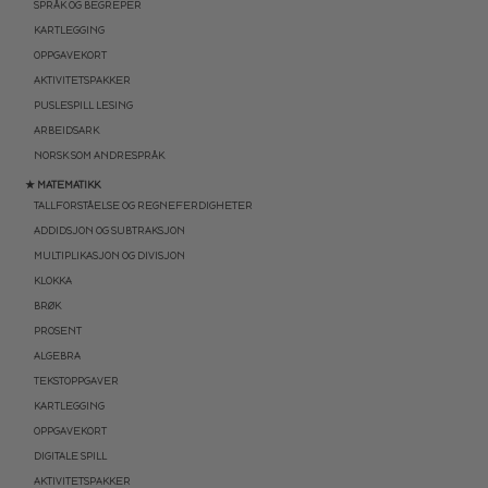
SPRÅK OG BEGREPER
KARTLEGGING
OPPGAVEKORT
AKTIVITETSPAKKER
PUSLESPILL LESING
ARBEIDSARK
NORSK SOM ANDRESPRÅK
★ MATEMATIKK
TALLFORSTÅELSE OG REGNEFERDIGHETER
ADDIDSJON OG SUBTRAKSJON
MULTIPLIKASJON OG DIVISJON
KLOKKA
BRØK
PROSENT
ALGEBRA
TEKSTOPPGAVER
KARTLEGGING
OPPGAVEKORT
DIGITALE SPILL
AKTIVITETSPAKKER