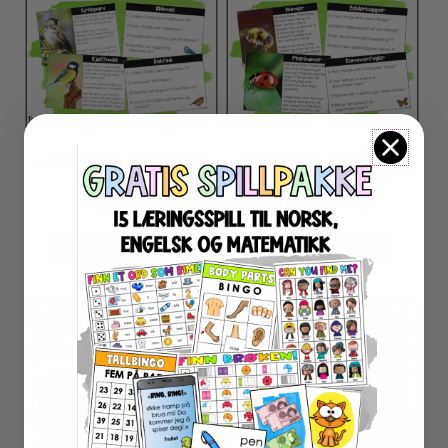
LESEKORT MED SPØRSMÅL –
LESEKORT MED SPØRSMÅL –
FUGLER
INSEKTER OG SMÅKRYP
79
kr
79
kr
inkl. MVA
inkl. MVA
LEGG I HANDLEKURV
LEGG I HANDLEKURV