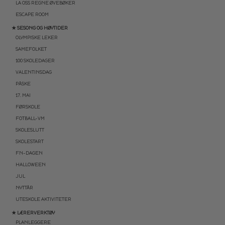
LA OSS REGNE ØVEBØKER
ESCAPE ROOM
★ SESONG OG HØYTIDER
OLYMPISKE LEKER
SAMEFOLKET
100 SKOLEDAGER
VALENTINSDAG
PÅSKE
17. MAI
FØRSKOLE
FOTBALL-VM
SKOLESLUTT
SKOLESTART
FN-DAGEN
HALLOWEEN
JUL
NYTTÅR
UTESKOLE AKTIVITETER
★ LÆRERVERKTØY
PLANLEGGERE