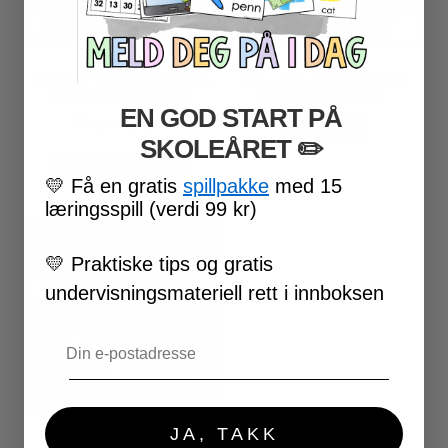
LESEKORT OM BLOMSTER MED
SPILL MED JULEDOMINO PÅ
SPØRSMÅLSOPPGAVER
NORSK OG ENGELSK
EN GOD START PÅ
79
kr
inkl. MVA
LAST NED
SKOLEÅRET
​ ✏️
LEGG I HANDLEKURV
💛
Få en gratis
spillpakke
med 15
læringsspill (verdi 99 kr)
💛
Praktiske tips og gratis
undervisningsmateriell rett i innboksen
Email
JA, TAKK