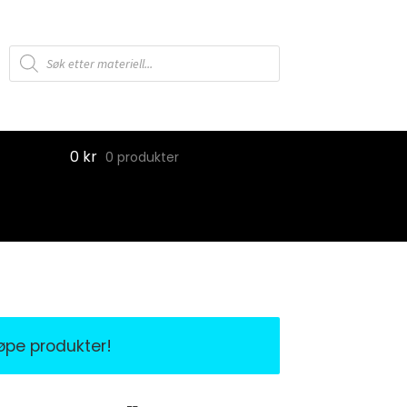
Products
search
0
kr
0 produkter
jøpe produkter!