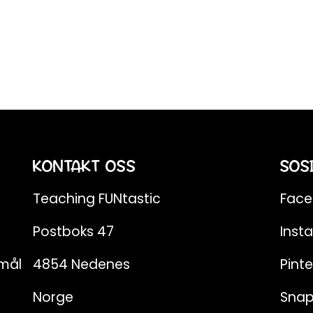
KONTAKT OSS
SOS
Teaching FUNtastic
Fac
Postboks 47
Inst
emål
4854 Nedenes
Pinte
Norge
Sna