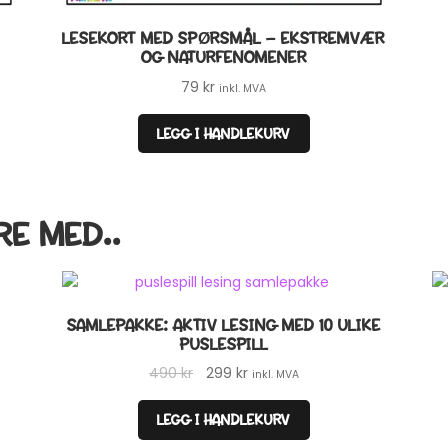
LESEKORT MED SPØRSMÅL – EKSTREMVÆR
OG NATURFENOMENER
79
kr
inkl. MVA
LEGG I HANDLEKURV
RE MED..
SAMLEPAKKE: AKTIV LESING MED 10 ULIKE
PUSLESPILL
Opprinnelig
Nåværende
490
kr
299
kr
inkl. MVA
pris
pris
var:
er:
LEGG I HANDLEKURV
490 kr.
299 kr.