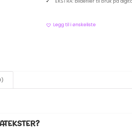
EKSTRA: bildefiler til bruk på digi
Legg til i ønskeliste
0)
TATEKSTER?