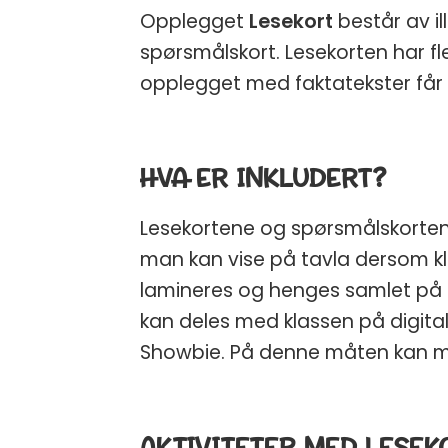
Opplegget
Lesekort
består av ill
spørsmålskort. Lesekorten har fle
opplegget med faktatekster får d
HVA ER INKLUDERT?
Lesekortene og spørsmålskorten
man kan vise på tavla dersom k
lamineres og henges samlet på nø
kan deles med klassen på digitale
Showbie. På denne måten kan m
AKTIVITETER MED LESEK