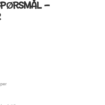
SPØRSMÅL –
R
yper