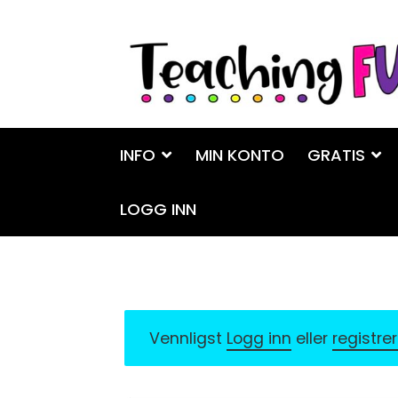
Hopp
Hopp
til
til
navigasjon
innhold
INFO
MIN KONTO
GRATIS
LOGG INN
Vennligst
Logg inn
eller
registre