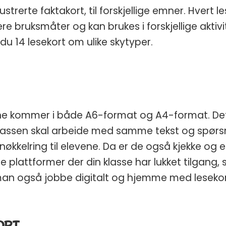
ustrerte faktakort, til forskjellige emner. Hvert 
re bruksmåter og kan brukes i forskjellige aktivit
u 14 lesekort om ulike skytyper.
e kommer i både A6-format og A4-format. Det
lassen skal arbeide med samme tekst og spørs
kkelring til elevene. Da er de også kjekke og en
 plattformer der din klasse har lukket tilgang, sl
an også jobbe digitalt og hjemme med leseko
ORT