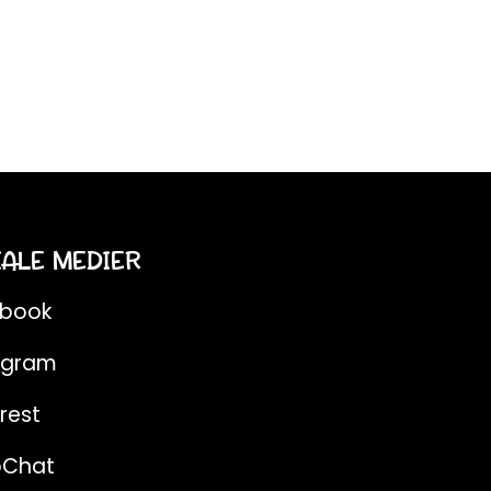
IALE MEDIER
ebook
agram
rest
pChat