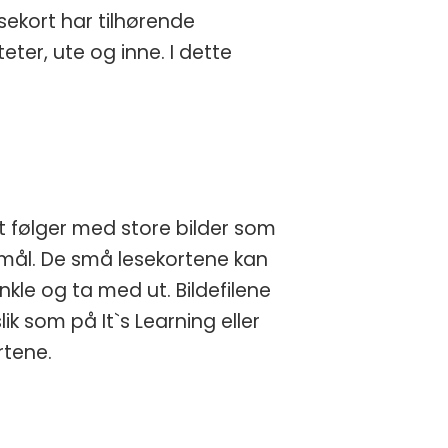
lesekort har tilhørende
eter, ute og inne. I dette
 følger med store bilder som
mål. De små lesekortene kan
kle og ta med ut. Bildefilene
ik som på It`s Learning eller
rtene.