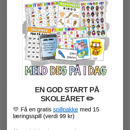
ARBEIDSARK
PUSLESPILL
★ NYNORSK
★ ENGELSK
ENGELSK HØYFREKVENTE ORD
ENGELSK LESEFORSTÅELSE
ENGELSK LESING
ENGELSK SKRIVING
ENGELSK GRAMATIKK
ENGELSK ORD- OG BEGREPER
ENGELSK MUNTLIG
★ NORDSAMISK MATERIELL
★ SERIER
EN GOD START PÅ
PROGRAMMERING
SKOLEÅRET
​ ✏️
LESEKORT FAKTA
FAKTASERIE LESING
💛
Få en gratis
spillpakke
med 15
VI SKRIVER
læringsspill (verdi 99 kr)
SPRÅKSPIRALEN
MATTESPIRALEN