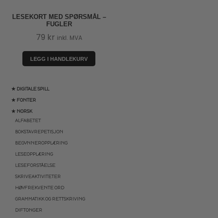
LESEKORT MED SPØRSMÅL –
FUGLER
79
kr
inkl. MVA
LEGG I HANDLEKURV
★ DIGITALE SPILL
★ FONTER
★ NORSK
ALFABETET
BOKSTAVREPETISJON
BEGYNNEROPPLÆRING
LESEOPPLÆRING
LESEFORSTÅELSE
SKRIVEAKTIVITETER
HØYFREKVENTE ORD
GRAMMATIKK OG RETTSKRIVING
DIFTONGER