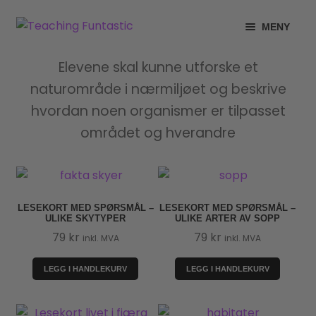
Hopp
Hopp
MENY
til
til
navigasjon
innhold
INFO
Elevene skal kunne utforske et
naturområde i nærmiljøet og beskrive
MIN KONTO
hvordan noen organismer er tilpasset
området og hverandre
GRATIS
BUTIKK
LISENSER
LESEKORT MED SPØRSMÅL –
LESEKORT MED SPØRSMÅL –
ULIKE SKYTYPER
ULIKE ARTER AV SOPP
79
kr
79
kr
inkl. MVA
inkl. MVA
TIPSHJØRNET
LEGG I HANDLEKURV
LEGG I HANDLEKURV
KURS