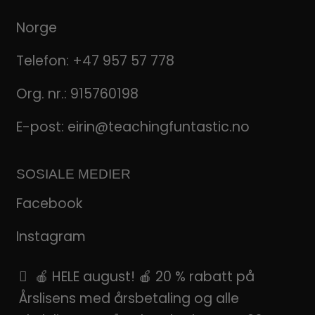
Norge
Telefon:
+47 957 57 778
Org. nr.: 915760198
E-post:
eirin@teachingfuntastic.no
SOSIALE MEDIER
Facebook
Instagram
Pinterest
🍎 HELE august! 🍎 20 % rabatt på
Årslisens med årsbetaling og alle
SnapChat