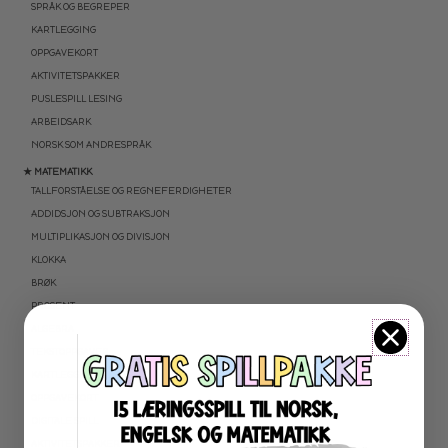
SPRÅK OG BEGREPER
KARTLEGGING
OPPGAVEKORT
AKTIVITETSPAKKER
PUSLESPILL LESING
ARBEIDSARK
NORSK SOM ANDRESPRÅK
★ MATEMATIKK
TALLFORSTÅELSE OG REGNEFERDIGHETER
ADDIDSJON OG SUBTRAKSJON
MULTIPLIKASJON OG DIVISJON
KLOKKA
BRØK
PROSENT
ALGEBRA
TEKSTOPPGAVER
KARTLEGGING
OPPGAVEKORT
DIGITALE SPILL
AKTIVITETSPAKKER