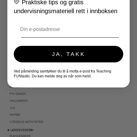
💛
Praktiske tips og gratis
LA OSS REGNE ØVEBØKER
undervisningsmateriell rett i innboksen
ESCAPE ROOM
★ SESONG OG HØYTIDER
Email
OLYMPISKE LEKER
SAMEFOLKET
100 SKOLEDAGER
VALENTINSDAG
PÅSKE
JA, TAKK
17. MAI
FØRSKOLE
Ved påmelding samtykker du til å motta e-post fra Teaching
FOTBALL-VM
FUNtastic. Du kan melde deg av når som helst.
SKOLESLUTT
SKOLESTART
FN-DAGEN
HALLOWEEN
JUL
NYTTÅR
UTESKOLE AKTIVITETER
★ LÆRERVERKTØY
PLANLEGGERE