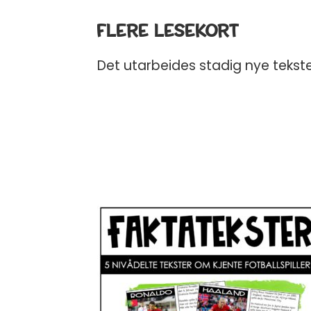
JA
FLERE LESEKORT
Ved påmelding samtykker du t
Det utarbeides stadig nye tekste
FUNtastic. Du kan melde deg