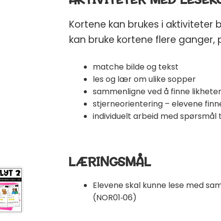
Kortene kan brukes i aktiviteter
kan bruke kortene flere ganger, p
matche bilde og tekst
EN GO
les og lær om ulike sopper
SKO
sammenligne ved å finne likhete
stjerneorientering – elevene finne
💛
Få en gratis
s
individuelt arbeid med spørsmål t
læringsspill (verdi
💛
Praktiske tips 
LÆRINGSMÅL
undervisningsmate
Email
Elevene skal kunne lese med sam
(NOR01‑06)