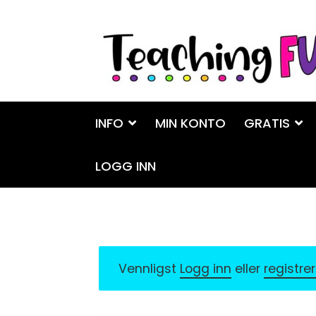
Hopp
Hopp
til
til
navigasjon
innhold
INFO
MIN KONTO
GRATIS
LOGG INN
Vennligst
Logg inn
eller
registre