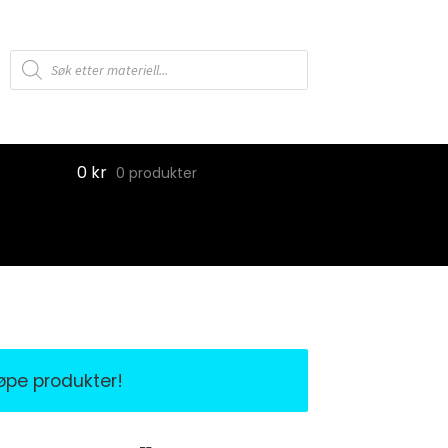
Products
search
0
kr
0 produkter
jøpe produkter!