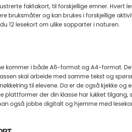
ustrerte faktakort, til forskjellige emner. Hvert 
re bruksmåter og kan brukes i forskjellige aktivit
u 12 lesekort om ulike sopparter i naturen.
e kommer i både A6-format og A4-format. Det
lassen skal arbeide med samme tekst og spørs
kkelring til elevene. Da er de også kjekke og en
 plattformer der din klasse har lukket tilgang, sl
an også jobbe digitalt og hjemme med leseko
ORT