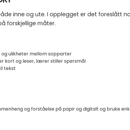
 både inne og ute. I opplegget er det foreslått 
å forskjellige måter.
D START PÅ
LEÅRET
​ ✏️
r og ulikheter mellom sopparter
r kort og leser, lærer stiller spørsmål
pillpakke
med 15
il tekst
 99 kr)
og gratis
riell rett i innboksen
menheng og forståelse på papir og digitalt og
bruke
enk