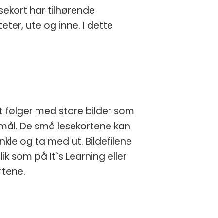
lesekort har tilhørende
eter, ute og inne. I dette
 følger med store bilder som
mål. De små lesekortene kan
kle og ta med ut. Bildefilene
ik som på It`s Learning eller
rtene.