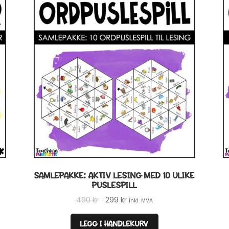
SAMLEPAKKE: AKTIV LESING MED 10 ULIKE
PUSLESPILL
Opprinnelig
Nåværende
490
kr
299
kr
inkl. MVA
pris
pris
var:
er:
LEGG I HANDLEKURV