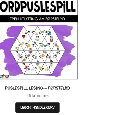
PUSLESPILL LESING – FØRSTELYD
49
kr
inkl. MVA
LEGG I HANDLEKURV