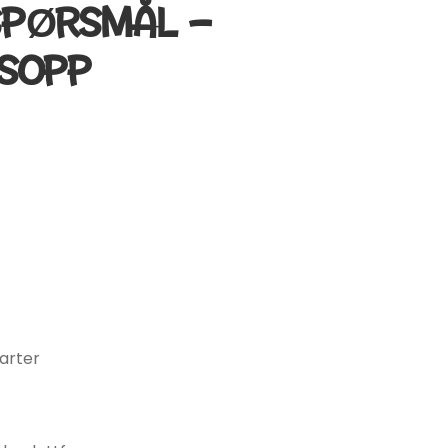
SPØRSMÅL –
 SOPP
arter