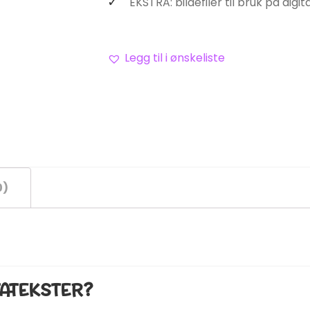
EKSTRA: bildefiler til bruk på digi
Legg til i ønskeliste
0)
TATEKSTER?