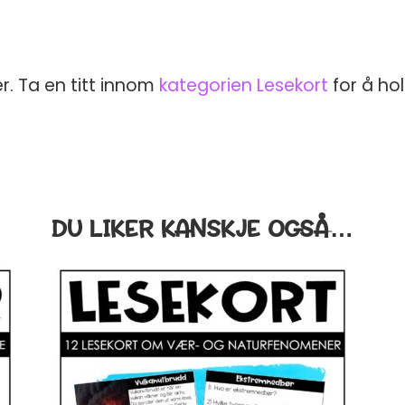
, TAKK
il å motta e-post fra Teaching
r. Ta en titt innom
kategorien Lesekort
for å ho
 av når som helst.
DU LIKER KANSKJE OGSÅ…