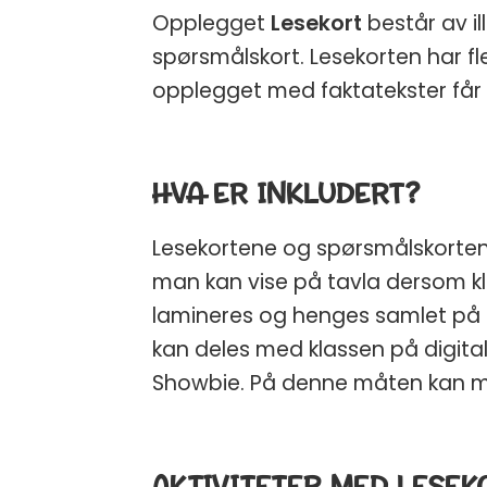
Opplegget
Lesekort
består av ill
spørsmålskort. Lesekorten har fle
opplegget med faktatekster får d
HVA ER INKLUDERT?
Lesekortene og spørsmålskorten
man kan vise på tavla dersom k
lamineres og henges samlet på nø
kan deles med klassen på digitale
Showbie. På denne måten kan m
AKTIVITETER MED LESEK