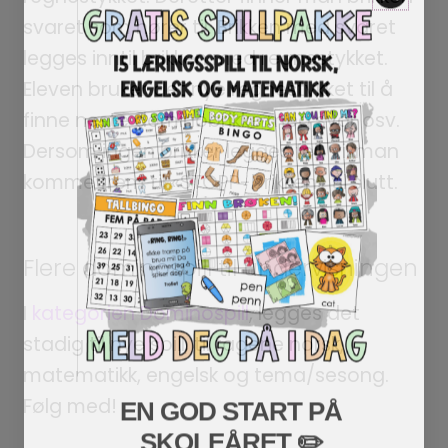
svaret som hører til. Brikken med svaret
legges inntil brikken med regnestykket.
Eleven bruker det nye regnestykket til å
finne neste dominobrikke med svar osv.
Dersom ingen brikker legges feil, vil man
komme frem til «STOPP-brikken» til slutt.
Flere dominospill til undervisningen
I
kategorien Dominospill
, legges det
stadig til nye spill, til fagene norsk,
matematikk, engelsk og tema/sesong.
EN GOD START PÅ
Følg med!
SKOLEÅRET
​ ✏️