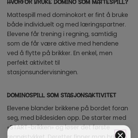
HVORFOR BRUKE DOMINO SOM MATTESPILL?
Mattespill med dominokort er fint å bruke
både individuelt og med læringspartner.
Elevene får trening i regning, samtidig
som de får være aktive med hendene
ved å flytte på brikker. En enkel, men
perfekt aktivitet til
stasjonsundervisningen.
DOMINOSPILL SOM STASJONSAKTIVITET
Elevene blander brikkene på bordet foran
seg, med bildesiden opp. De starter med
«START-brikken» og løser det første
regnestykket. Deretter finner man brikken