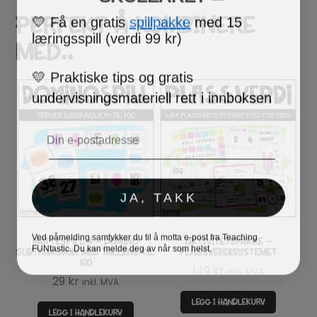
💛
Få en gratis
spillpakke
med 15
PERFEKT Å KOMBINERE
læringsspill (verdi 99 kr)
MED..
💛
Praktiske tips og gratis
undervisningsmateriell rett i innboksen
Email
JA, TAKK
Ved påmelding samtykker du til å motta e-post fra Teaching
MATTESPILL 4 – DOMINO
AKTIVITETSPAKKE –
FUNtastic. Du kan melde deg av når som helst.
SUBTRAKSJON MED TALLENE TIL
PLASSVERDISYSTEMET
100
149
kr
inkl. MVA
29
kr
inkl. MVA
LEGG I HANDLEKURV
LEGG I HANDLEKURV