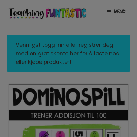
Hopp
Hopp
MENY
til
til
navigasjon
innhold
INFO
UTVID
UNDERMENY
MIN KONTO
Vennligst
Logg inn
eller
registrer deg
med en gratiskonto her for å laste ned
GRATIS
UTVID
eller kjøpe produkter!
UNDERMENY
BUTIKK
UTVID
UNDERMENY
LISENSER
UTVID
UNDERMENY
TIPSHJØRNET
KURS