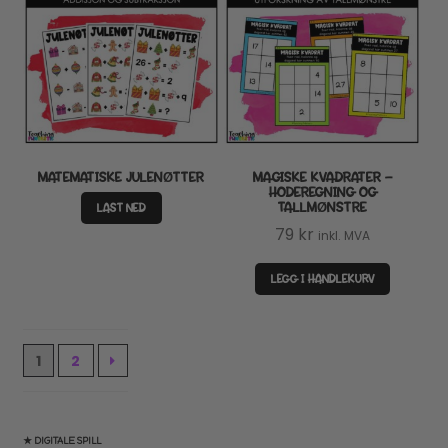
MATEMATISKE JULENØTTER
MAGISKE KVADRATER –
HODEREGNING OG
TALLMØNSTRE
LAST NED
79
kr
inkl. MVA
LEGG I HANDLEKURV
1
2
★ DIGITALE SPILL