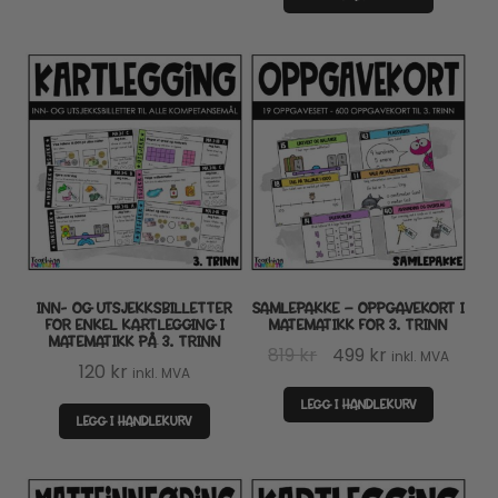
INN- OG UTSJEKKSBILLETTER
SAMLEPAKKE – OPPGAVEKORT I
FOR ENKEL KARTLEGGING I
MATEMATIKK FOR 3. TRINN
MATEMATIKK PÅ 3. TRINN
Opprinnelig
Nåværende
819
kr
499
kr
inkl. MVA
120
kr
inkl. MVA
pris
pris
LEGG I HANDLEKURV
var:
er:
LEGG I HANDLEKURV
819 kr.
499 kr.