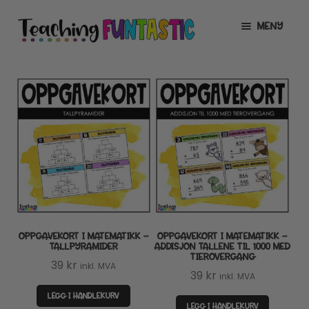
Hopp
Hopp
MENY
til
til
navigasjon
innhold
INFO
UTVID
UNDERMENY
MIN KONTO
GRATIS
UTVID
UNDERMENY
BUTIKK
UTVID
UNDERMENY
LISENSER
UTVID
UNDERMENY
OPPGAVEKORT I MATEMATIKK –
OPPGAVEKORT I MATEMATIKK –
TIPSHJØRNET
TALLPYRAMIDER
ADDISJON TALLENE TIL 1000 MED
TIEROVERGANG
39
kr
inkl. MVA
KURS
39
kr
inkl. MVA
LEGG I HANDLEKURV
LEGG I HANDLEKURV