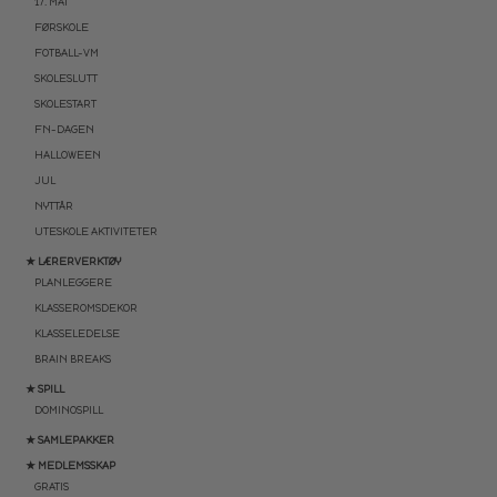
17. MAI
FØRSKOLE
FOTBALL-VM
SKOLESLUTT
SKOLESTART
FN-DAGEN
HALLOWEEN
JUL
NYTTÅR
UTESKOLE AKTIVITETER
★ LÆRERVERKTØY
PLANLEGGERE
KLASSEROMSDEKOR
KLASSELEDELSE
BRAIN BREAKS
★ SPILL
DOMINOSPILL
★ SAMLEPAKKER
★ MEDLEMSSKAP
GRATIS