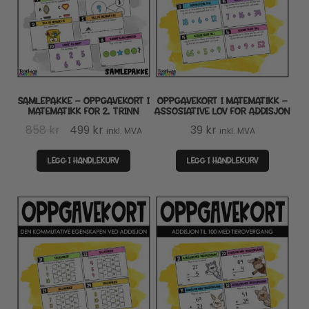
SAMLEPAKKE – OPPGAVEKORT I
OPPGAVEKORT I MATEMATIKK –
MATEMATIKK FOR 2. TRINN
ASSOSIATIVE LOV FOR ADDISJON
Opprinnelig
Nåværende
858
kr
499
kr
39
kr
inkl. MVA
inkl. MVA
pris
pris
LEGG I HANDLEKURV
LEGG I HANDLEKURV
var:
er:
858 kr.
499 kr.