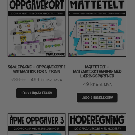
SAMLEPAKKE – OPPGAVEKORT I
MATTETELT –
MATEMATIKK FOR 1. TRINN
MATEMATIKKTRENING MED
LÆRINGSPARTNER
Opprinnelig
Nåværende
780
kr
499
kr
inkl. MVA
49
kr
inkl. MVA
pris
pris
LEGG I HANDLEKURV
var:
er:
LEGG I HANDLEKURV
780 kr.
499 kr.