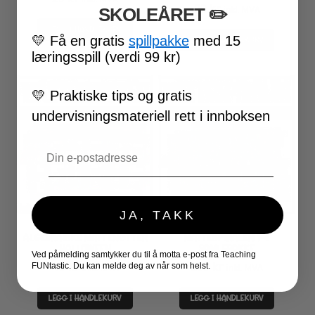
29
kr
inkl. MVA
SKOLEÅRET
​ ✏️
LEGG I HANDLEKURV
💛
Få en gratis
spillpakke
med 15
LEGG I HANDLEKURV
læringsspill (verdi 99 kr)
💛
Praktiske tips og gratis
undervisningsmateriell rett i innboksen
Email
JA, TAKK
ALGEBRAISKE MATTENØTTER
MATTESPIRALEN 1-4
HALLOWEEN
SAMLEPAKKE
Ved påmelding samtykker du til å motta e-post fra Teaching
49
kr
299
kr
FUNtastic. Du kan melde deg av når som helst.
inkl. MVA
inkl. MVA
LEGG I HANDLEKURV
LEGG I HANDLEKURV