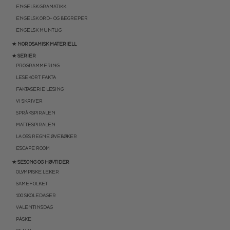
ENGELSK GRAMATIKK
ENGELSK ORD- OG BEGREPER
ENGELSK MUNTLIG
★ NORDSAMISK MATERIELL
★ SERIER
PROGRAMMERING
LESEKORT FAKTA
FAKTASERIE LESING
VI SKRIVER
SPRÅKSPIRALEN
MATTESPIRALEN
LA OSS REGNE ØVEBØKER
ESCAPE ROOM
★ SESONG OG HØYTIDER
OLYMPISKE LEKER
SAMEFOLKET
100 SKOLEDAGER
VALENTINSDAG
PÅSKE