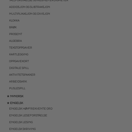
TALLFORSTÅELSE OG REGNEFERDIGHETER
ADDIDSJON OG SUBTRAKSJON
MULTIPLIKASJON OG DIVISJON
KLOKKA
BRØK
PROSENT
ALGEBRA
TEKSTOPPGAVER
KARTLEGGING
OPPGAVEKORT
DIGITALE SPILL
AKTIVITETSPAKKER
ARBEIDSARK
PUSLESPILL
★ NYNORSK
★ ENGELSK
ENGELSK HØYFREKVENTE ORD
ENGELSK LESEFORSTÅELSE
ENGELSK LESING
ENGELSK SKRIVING