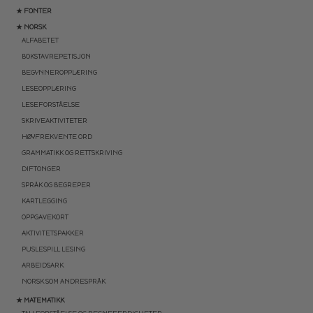
★ FONTER
★ NORSK
ALFABETET
BOKSTAVREPETISJON
BEGYNNEROPPLÆRING
LESEOPPLÆRING
LESEFORSTÅELSE
SKRIVEAKTIVITETER
HØYFREKVENTE ORD
GRAMMATIKK OG RETTSKRIVING
DIFTONGER
SPRÅK OG BEGREPER
KARTLEGGING
OPPGAVEKORT
AKTIVITETSPAKKER
PUSLESPILL LESING
ARBEIDSARK
NORSK SOM ANDRESPRÅK
★ MATEMATIKK