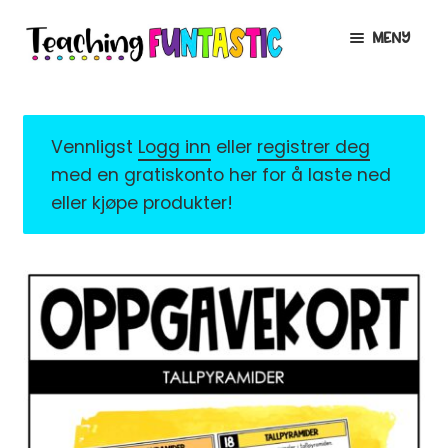
Hopp
Hopp
MENY
til
til
navigasjon
innhold
INFO
UTVID
UNDERMENY
MIN KONTO
Vennligst
Logg inn
eller
registrer deg
med en gratiskonto her for å laste ned
GRATIS
UTVID
eller kjøpe produkter!
UNDERMENY
BUTIKK
UTVID
UNDERMENY
LISENSER
UTVID
UNDERMENY
TIPSHJØRNET
KURS