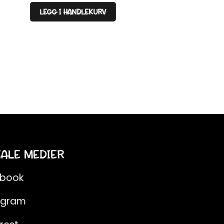
LEGG I HANDLEKURV
IALE MEDIER
ebook
agram