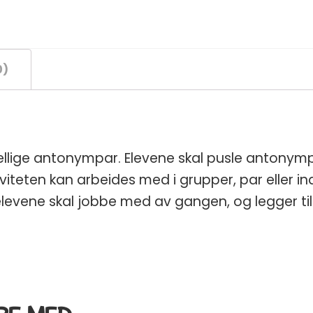
0)
kjellige antonympar. Elevene skal pusle anton
teten kan arbeides med i grupper, par eller indi
ene skal jobbe med av gangen, og legger til f