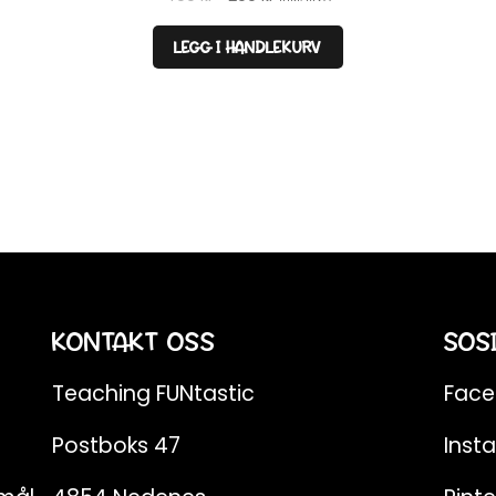
pris
pris
var:
er:
LEGG I HANDLEKURV
490 kr.
299 kr.
KONTAKT OSS
SOS
Teaching FUNtastic
Fac
Postboks 47
Inst