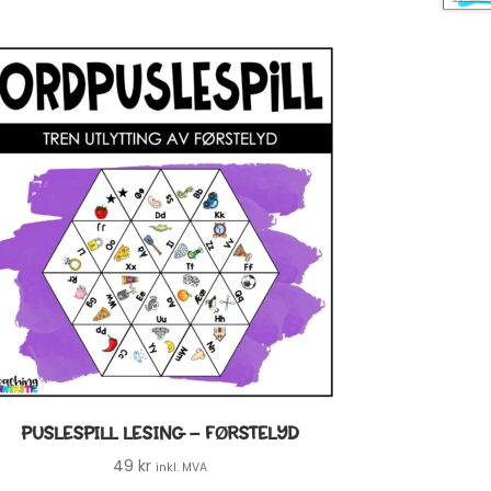
PUSLESPILL LESING – FØRSTELYD
49
kr
inkl. MVA