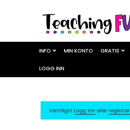
Hopp
Hopp
til
til
navigasjon
innhold
INFO
MIN KONTO
GRATIS
LOGG INN
Vennligst
Logg inn
eller
registre