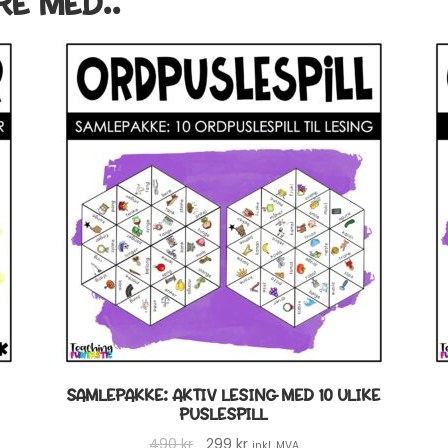
RE MED..
SAMLEPAKKE: AKTIV LESING MED 10 ULIKE
PUSLESPILL
Opprinnelig
Nåværende
490
kr
299
kr
inkl. MVA