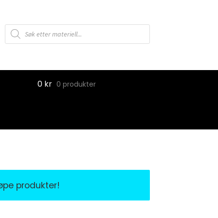
Products
search
0
kr
0 produkter
jøpe produkter!