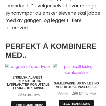
individuelt. Du velger selv ut hvor mange
synonympar du ønsker elevene skal jobbe
med av gangen, og legger til flere
etterhvert.
PERFEKT Å KOMBINERE
MED..
ENGELSK ALFABET –
LYDKART OG 96
SAMLEPAKKE: AKTIV LESING
LYDPLAKATER FOR UTTALE,
MED 10 ULIKE PUSLESPILL
LESING OG STAVING
Opprinnelig
Nåværende
490
kr
299
kr
inkl. MVA
99
kr
inkl. MVA
pris
pris
var:
er:
LEGG I HANDLEKURV
LEGG I HANDLEKURV