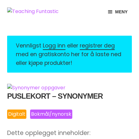
Hopp
Hopp
MENY
til
til
navigasjon
innhold
INFO
UTVID
UNDERMENY
MIN KONTO
Vennligst
Logg inn
eller
registrer deg
med en gratiskonto her for å laste ned
GRATIS
UTVID
eller kjøpe produkter!
UNDERMENY
BUTIKK
UTVID
UNDERMENY
LISENSER
UTVID
PUSLEKORT – SYNONYMER
UNDERMENY
TIPSHJØRNET
Digitalt
Bokmål/nynorsk
KURS
Dette opplegget inneholder: