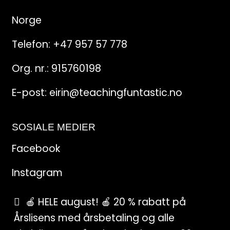
Norge
Telefon:
+47 957 57 778
Org. nr.: 915760198
E-post:
eirin@teachingfuntastic.no
SOSIALE MEDIER
Facebook
Instagram
Pinterest
🍎 HELE august! 🍎 20 % rabatt på
Årslisens med årsbetaling og alle
SnapChat