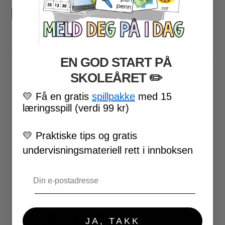
MED..
EN GOD START PÅ
SKOLEÅRET
​ ✏️
💛
Få en gratis
spillpakke
med 15
læringsspill (verdi 99 kr)
💛
Praktiske tips og gratis
ORDKLASSER – PLAKATER
SJANGERPLAKATER
undervisningsmateriell rett i innboksen
69
kr
69
kr
inkl. MVA
inkl. MVA
Email
LEGG I HANDLEKURV
LEGG I HANDLEKURV
JA, TAKK