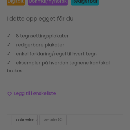
Digitalt
Bokmål/nynorsk
Redigerbar
I dette opplegget får du:
8 tegnsettingsplakater
redigerbare plakater
enkel forklaring/regel til hvert tegn
eksempler på hvordan tegnene kan/skal
brukes
Legg til i ønskeliste
Beskrivelse
Omtaler (0)