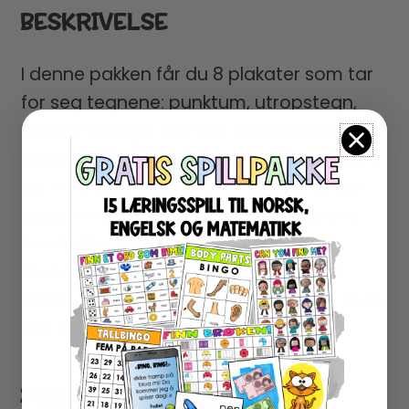
BESKRIVELSE
I denne pakken får du 8 plakater som tar
for seg tegnene: punktum, utropstegn,
spørsmålstegn, komma, anførselstegn,
kolon, semikolon og parentes. Plakatene i
A4-format brukes som referanse under
arbeid med tegnsetting. Alle plakatene
inneholder enkel forklaring med flere
eksempler og kan brukes på alle trinn.
Plakatene er også redigerbare slik at man
kan endre forklaringen på hver plakat,
PERFEKT Å KOMBINERE