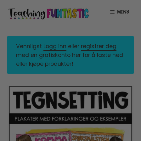
Hopp
Hopp
MENY
til
til
navigasjon
innhold
INFO
UTVID
UNDERMENY
MIN KONTO
Vennligst
Logg inn
eller
registrer deg
med en gratiskonto her for å laste ned
GRATIS
UTVID
eller kjøpe produkter!
UNDERMENY
BUTIKK
UTVID
UNDERMENY
LISENSER
UTVID
UNDERMENY
TIPSHJØRNET
KURS