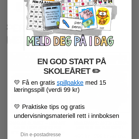
LEGG I HANDLEKURV
PERFEKT Å KOMBINERE
MED..
EN GOD START PÅ
SKOLEÅRET
​ ✏️
💛
Få en gratis
spillpakke
med 15
læringsspill (verdi 99 kr)
💛
Praktiske tips og gratis
undervisningsmateriell rett i innboksen
ENGELSK ALFABET – LYDKART
SAMLEPAKKE: AKTIV LESING
OG 96 LYDPLAKATER FOR
MED 10 ULIKE PUSLESPILL
Email
UTTALE, LESING OG STAVING
Opprinnelig
Nåværende
490
kr
299
kr
inkl. MVA