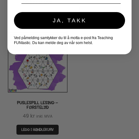
99
kr
inkl. MVA
pris
pris
LEGG I HANDLEKURV
var:
er:
LEGG I HANDLEKURV
490 kr.
299 kr.
JA, TAKK
Ved påmelding samtykker du til å motta e-post fra Teaching
FUNtastic. Du kan melde deg av når som helst.
PUSLESPILL LESING –
FØRSTELYD
49
kr
inkl. MVA
LEGG I HANDLEKURV