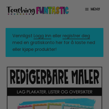
Hopp
Hopp
MENY
til
til
navigasjon
innhold
INFO
UTVID
UNDERMENY
MIN KONTO
Vennligst
Logg inn
eller
registrer deg
med en gratiskonto her for å laste ned
GRATIS
UTVID
eller kjøpe produkter!
UNDERMENY
BUTIKK
UTVID
UNDERMENY
LISENSER
UTVID
UNDERMENY
TIPSHJØRNET
KURS