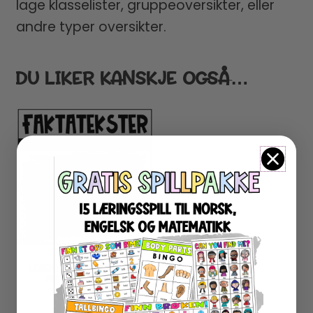
lage klasselister, gruppeoversikter, eller
andre typer oversikter.
DU LIKER KANSKJE OGSÅ…
LESEFORSTÅELSE FAKTA –
FOTBALLKLUBBER 1
99
kr
inkl. MVA