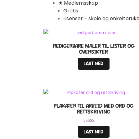
★ Medlemsskap
Gratis
Lisenser – skole og enkeltbruk
REDIGERBARE MALER TIL LISTER OG
OVERSIKTER
LAST NED
PLAKATER TIL ARBEID MED ORD OG
RETTSKRIVING
Vurdert
LAST NED
4.00
av 5