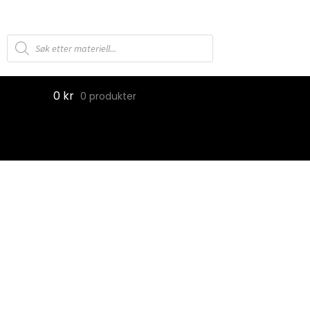
Products
search
0
kr
0 produkter