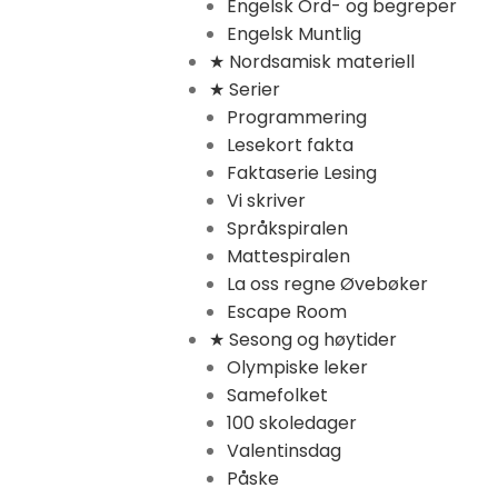
Engelsk Ord- og begreper
Engelsk Muntlig
★ Nordsamisk materiell
★ Serier
Programmering
Lesekort fakta
Faktaserie Lesing
Vi skriver
Språkspiralen
Mattespiralen
La oss regne Øvebøker
Escape Room
★ Sesong og høytider
Olympiske leker
Samefolket
100 skoledager
Valentinsdag
Påske