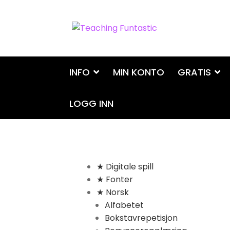
Hopp
Hopp
til
til
navigasjon
innhold
INFO
MIN KONTO
GRATIS
LOGG INN
★ Digitale spill
★ Fonter
★ Norsk
Alfabetet
Bokstavrepetisjon