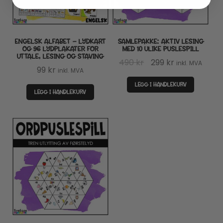
ENGELSK ALFABET – LYDKART
SAMLEPAKKE: AKTIV LESING
OG 96 LYDPLAKATER FOR
MED 10 ULIKE PUSLESPILL
UTTALE, LESING OG STAVING
Opprinnelig
Nåværende
490
kr
299
kr
inkl. MVA
99
kr
inkl. MVA
pris
pris
LEGG I HANDLEKURV
var:
er:
LEGG I HANDLEKURV
490 kr.
299 kr.