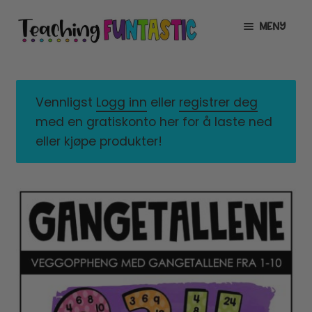
Hopp
Hopp
MENY
til
til
navigasjon
innhold
INFO
UTVID
UNDERMENY
MIN KONTO
Vennligst
Logg inn
eller
registrer deg
med en gratiskonto her for å laste ned
GRATIS
UTVID
eller kjøpe produkter!
UNDERMENY
BUTIKK
UTVID
UNDERMENY
LISENSER
UTVID
UNDERMENY
TIPSHJØRNET
KURS