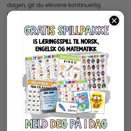
dagen, gir du elevene kontinuerlig
eksponering og forsterker læringen.
Plakatene er designet for å engasjere og
motivere, og er en perfekt tillegg til
ethvert klasserom som ønsker å styrke
elevenes matematikkferdigheter!
DU LIKER KANSKJE OGSÅ…