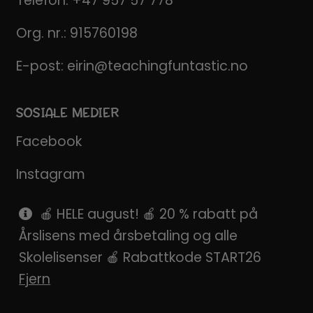
Telefon:
+47 957 57 778
Org. nr.: 915760198
E-post:
eirin@teachingfuntastic.no
SOSIALE MEDIER
Facebook
Instagram
Pinterest
🍎 HELE august! 🍎 20 % rabatt på
Årslisens med årsbetaling og alle
SnapChat
Skolelisenser 🍎 Rabattkode START26
Fjern