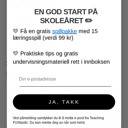
EN GOD START PÅ
SKOLEÅRET
​ ✏️
LESEFORSTÅELSE FAKTA –
FOTBALLKLUBBER 1
💛
Få en gratis
spillpakke
med 15
99
kr
inkl. MVA
læringsspill (verdi 99 kr)
LEGG I HANDLEKURV
💛
Praktiske tips og gratis
PERFEKT Å KOMBINERE
undervisningsmateriell rett i innboksen
MED..
Email
JA, TAKK
Ved påmelding samtykker du til å motta e-post fra Teaching
FUNtastic. Du kan melde deg av når som helst.