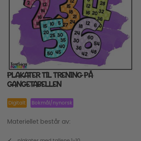
PLAKATER TIL TRENING PÅ
GANGETABELLEN
Digitalt
Bokmål/nynorsk
Materiellet består av:
plakater med tallene 1-10