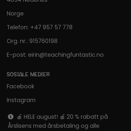
Norge
Telefon:
+47 957 57 778
Org. nr.: 915760198
E-post:
eirin@teachingfuntastic.no
SOSIALE MEDIER
Facebook
Instagram
Pinterest
🍎 HELE august! 🍎 20 % rabatt på
Årslisens med årsbetaling og alle
SnapChat