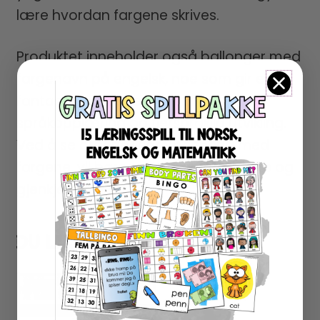
lære hvordan fargene skrives.
Produktet inneholder også ballonger med
fargenavn på engelsk, noe som gir en
fantastisk mulighet for tidlig
språkopplæring og flerspråklig utvikling.
Ved å se ordene i sammenheng med
fargene, vil barna lettere kunne huske og
gjenkjenne dem.
DU LIKER KANSKJE OGSÅ…