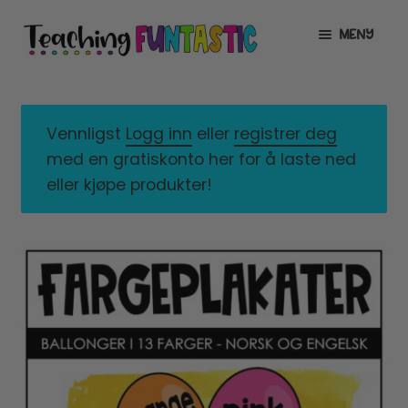
Hopp
Hopp
MENY
til
til
navigasjon
innhold
INFO
UTVID
UNDERMENY
MIN KONTO
Vennligst
Logg inn
eller
registrer deg
med en gratiskonto her for å laste ned
GRATIS
UTVID
eller kjøpe produkter!
UNDERMENY
BUTIKK
UTVID
UNDERMENY
LISENSER
UTVID
UNDERMENY
TIPSHJØRNET
KURS