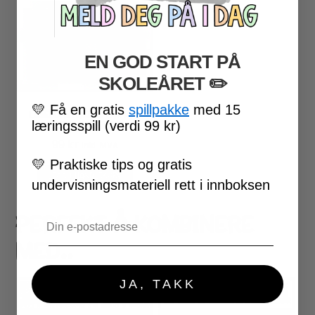
EN GOD START PÅ
SKOLEÅRET
​ ✏️
💛
Få en gratis
spillpakke
med 15
LESEFORSTÅELSE FAKTA –
læringsspill (verdi 99 kr)
FOTBALLKLUBBER 1
99
kr
inkl. MVA
💛
Praktiske tips og gratis
LEGG I HANDLEKURV
undervisningsmateriell rett i innboksen
PERFEKT Å KOMBINERE
Email
MED..
JA, TAKK