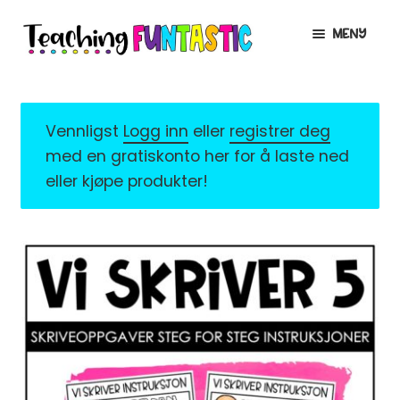
Hopp
Hopp
MENY
til
til
navigasjon
innhold
INFO
UTVID
UNDERMENY
MIN KONTO
Vennligst
Logg inn
eller
registrer deg
med en gratiskonto her for å laste ned
GRATIS
UTVID
eller kjøpe produkter!
UNDERMENY
BUTIKK
UTVID
UNDERMENY
LISENSER
UTVID
UNDERMENY
TIPSHJØRNET
KURS