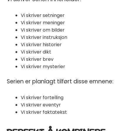
Vi skriver setninger
Vi skriver meninger
Vi skriver om bilder
Vi skriver instruksjon
Vi skriver historier
Vi skriver dikt
Vi skriver brev
Vi skriver mysterier
Serien er planlagt tilført disse emnene:
Vi skriver fortelling
Vi skriver eventyr
EN GOD START PÅ
Vi skriver faktatekst
SKOLEÅRET
​ ✏️
💛
Få en gratis
spillpakke
med 15