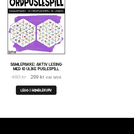
SAMLEPAKKE: AKTIV LESING
MED 10 ULIKE PUSLESPILL
Opprinnelig
Nåværende
490
kr
299
kr
inkl. MVA
pris
pris
LEGG I HANDLEKURV
var:
er:
490 kr.
299 kr.