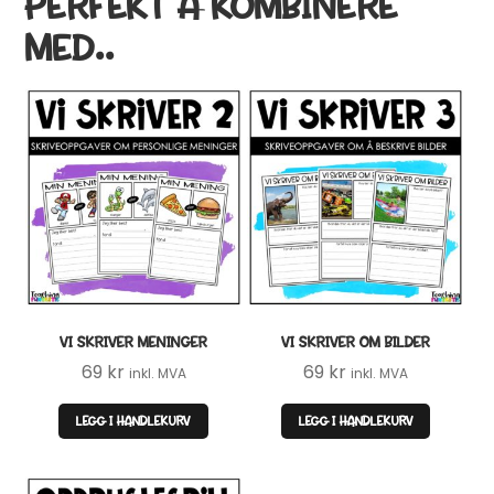
PERFEKT Å KOMBINERE
læringsspill (verdi 99 kr)
MED..
💛
Praktiske tips og gratis
undervisningsmateriell rett i innboksen
Email
JA, TAKK
Ved påmelding samtykker du til å motta e-post fra Teaching
FUNtastic. Du kan melde deg av når som helst.
VI SKRIVER MENINGER
VI SKRIVER OM BILDER
69
kr
69
kr
inkl. MVA
inkl. MVA
LEGG I HANDLEKURV
LEGG I HANDLEKURV