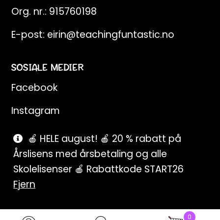
Org. nr.: 915760198
E-post:
eirin@teachingfuntastic.no
SOSIALE MEDIER
Facebook
Instagram
Pinterest
🍎 HELE august! 🍎 20 % rabatt på
Årslisens med årsbetaling og alle
SnapChat
Skolelisenser 🍎 Rabattkode START26
Fjern
0