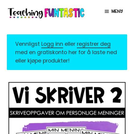
Hopp
Hopp
MENY
til
til
navigasjon
innhold
INFO
UTVID
UNDERMENY
MIN KONTO
Vennligst
Logg inn
eller
registrer deg
med en gratiskonto her for å laste ned
GRATIS
UTVID
eller kjøpe produkter!
UNDERMENY
BUTIKK
UTVID
UNDERMENY
LISENSER
UTVID
UNDERMENY
TIPSHJØRNET
KURS