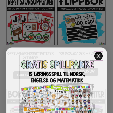
OPPSUMMERINGSAKTIVITETER
100 SKOLEDAGER – FLIPPBOK
DESEMBER
39
kr
inkl. MVA
89
kr
inkl. MVA
LEGG I HANDLEKURV
LEGG I HANDLEKURV