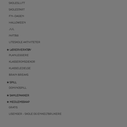
SKOLESLUTT
SKOLESTART
FN-DAGEN
HALLOWEEN
JUL
NYTTÅR
UTESKOLE AKTIVITETER
★ LÆRERVERKTØY
PLANLEGGERE
KLASSEROMSDEKOR
KLASSELEDELSE
BRAIN BREAKS
★ SPILL
DOMINOSPILL
★ SAMLEPAKKER
★ MEDLEMSSKAP
GRATIS
LISENSER – SKOLE OG ENKELTBRUKERE