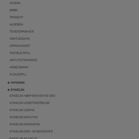
KLOKKA
BRØK
PROSENT
ALGEBRA
TEKSTOPPGAVER
KARTLEGGING
OPPGAVEKORT
DIGITALE SPILL
AKTIVITETSPAKKER
ARBEIDSARK
PUSLESPILL
★ NYNORSK
★ ENGELSK
ENGELSK HØYFREKVENTE ORD
ENGELSK LESEFORSTÅELSE
ENGELSK LESING
ENGELSK SKRIVING
ENGELSK GRAMATIKK
ENGELSK ORD- OG BEGREPER
ENGELSK MUNTLIG