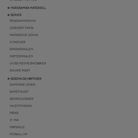
★ NORDSAMISK MATERIELL
★ SERIER
PROGRAMMERING
LESEKORT FAKTA
FAKTASERIE LESING
VI SKRIVER
SPRÅKSPIRALEN
MATTESPIRALEN
LA OSS REGNE ØVEBØKER
ESCAPE ROOM
★ SESONG OG HØYTIDER
OLYMPISKE LEKER
SAMEFOLKET
100 SKOLEDAGER
VALENTINSDAG
PÅSKE
17. MAI
FØRSKOLE
FOTBALL-VM