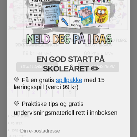
BOKSTAVARK TIL
ALFABETPLAKATER MED FLERE
BOKSTAVINNLÆRINGEN
ILLUSTRASJON
119
kr
89
kr
inkl. MVA
inkl. MVA
EN GOD START PÅ
SKOLEÅRET
​ ✏️
LEGG I HANDLEKURV
LEGG I HANDLEKURV
💛
Få en gratis
spillpakke
med 15
læringsspill (verdi 99 kr)
1
2
3
4
5
💛
Praktiske tips og gratis
undervisningsmateriell rett i innboksen
★ DIGITALE SPILL
Email
★ FONTER
★ NORSK
ALFABETET