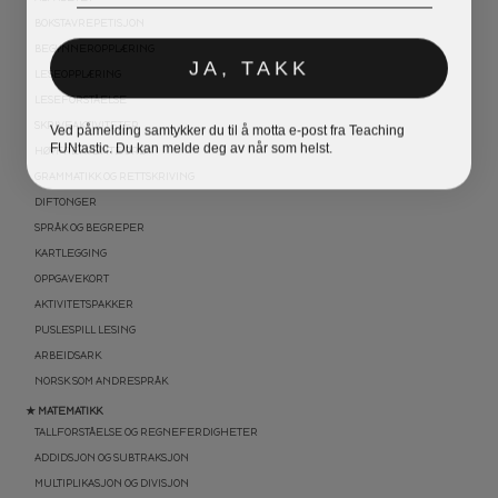
BOKSTAVREPETISJON
BEGYNNEROPPLÆRING
JA, TAKK
LESEOPPLÆRING
LESEFORSTÅELSE
Ved påmelding samtykker du til å motta e-post fra Teaching
SKRIVEAKTIVITETER
FUNtastic. Du kan melde deg av når som helst.
HØYFREKVENTE ORD
GRAMMATIKK OG RETTSKRIVING
DIFTONGER
SPRÅK OG BEGREPER
KARTLEGGING
OPPGAVEKORT
AKTIVITETSPAKKER
PUSLESPILL LESING
ARBEIDSARK
NORSK SOM ANDRESPRÅK
★ MATEMATIKK
TALLFORSTÅELSE OG REGNEFERDIGHETER
ADDIDSJON OG SUBTRAKSJON
MULTIPLIKASJON OG DIVISJON