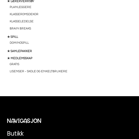
★ LÆRERVERKTØY
PLANLEGGERE
KLASSEROMSDEKOR
KLASSELEDELSE
BRAIN BREAKS
★ SPILL
DOMINOSPILL
★ SAMLEPAKKER
★ MEDLEMSSKAP
GRATIS
LISENSER – SKOLE OG ENKELTBRUKERE
NAVIGASJON
Butikk