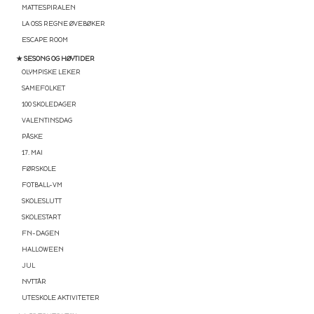
MATTESPIRALEN
LA OSS REGNE ØVEBØKER
ESCAPE ROOM
★ SESONG OG HØYTIDER
OLYMPISKE LEKER
SAMEFOLKET
100 SKOLEDAGER
VALENTINSDAG
PÅSKE
17. MAI
FØRSKOLE
FOTBALL-VM
SKOLESLUTT
SKOLESTART
FN-DAGEN
HALLOWEEN
JUL
NYTTÅR
UTESKOLE AKTIVITETER