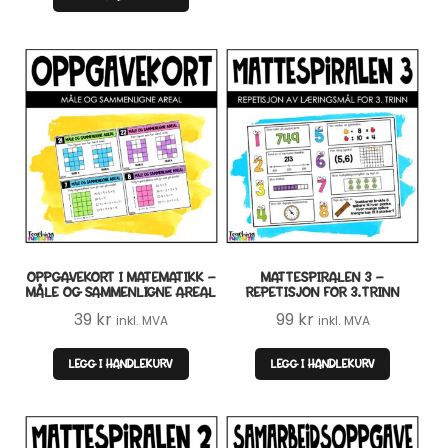
819 kr.
499 kr.
OPPGAVEKORT I MATEMATIKK –
MATTESPIRALEN 3 –
MÅLE OG SAMMENLIGNE AREAL
REPETISJON FOR 3.TRINN
39
kr
99
kr
inkl. MVA
inkl. MVA
LEGG I HANDLEKURV
LEGG I HANDLEKURV