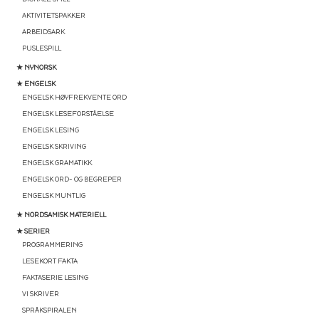
AKTIVITETSPAKKER
ARBEIDSARK
PUSLESPILL
★ NYNORSK
★ ENGELSK
ENGELSK HØYFREKVENTE ORD
ENGELSK LESEFORSTÅELSE
ENGELSK LESING
ENGELSK SKRIVING
ENGELSK GRAMATIKK
ENGELSK ORD- OG BEGREPER
ENGELSK MUNTLIG
★ NORDSAMISK MATERIELL
★ SERIER
PROGRAMMERING
LESEKORT FAKTA
FAKTASERIE LESING
VI SKRIVER
SPRÅKSPIRALEN