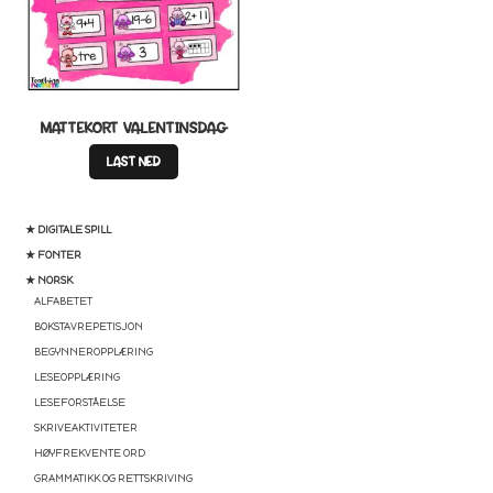
MATTEKORT VALENTINSDAG
LAST NED
★ DIGITALE SPILL
★ FONTER
★ NORSK
ALFABETET
BOKSTAVREPETISJON
BEGYNNEROPPLÆRING
LESEOPPLÆRING
LESEFORSTÅELSE
SKRIVEAKTIVITETER
HØYFREKVENTE ORD
GRAMMATIKK OG RETTSKRIVING