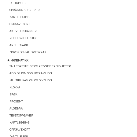
DIFTONGER
SPRÅK OG BEGREPER
KARTLEGGING
OPPGAVEKORT
AKTIVITETSPAKKER
PUSLESPILL LESING
ARBEIDSARK
NORSK SOM ANDRESPRÅK
★ MATEMATIKK
TALLFORSTÅELSE OG REGNEFERDIGHETER
ADDIDSJON OG SUBTRAKSJON
MULTIPLIKASJON OG DIVISJON
KLOKKA
BRØK
PROSENT
ALGEBRA
TEKSTOPPGAVER
KARTLEGGING
OPPGAVEKORT
DIGITALE SPILL