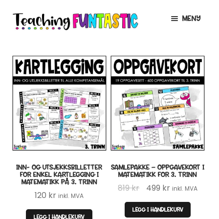
Hopp
Hopp
MENY
til
til
navigasjon
innhold
INFO
UTVID
UNDERMENY
MIN KONTO
GRATIS
UTVID
UNDERMENY
BUTIKK
UTVID
UNDERMENY
LISENSER
UTVID
UNDERMENY
INN- OG UTSJEKKSBILLETTER
SAMLEPAKKE – OPPGAVEKORT I
TIPSHJØRNET
FOR ENKEL KARTLEGGING I
MATEMATIKK FOR 3. TRINN
MATEMATIKK PÅ 3. TRINN
Opprinnelig
Nåværende
819
kr
499
kr
inkl. MVA
KURS
120
kr
inkl. MVA
pris
pris
LEGG I HANDLEKURV
var:
er:
LEGG I HANDLEKURV