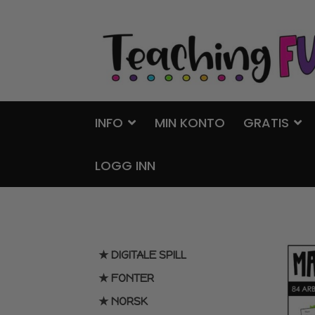
Hopp
Hopp
til
til
navigasjon
innhold
INFO
MIN KONTO
GRATIS
LOGG INN
★ DIGITALE SPILL
★ FONTER
★ NORSK