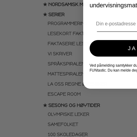
★ NORDSAMISK MATERIELL
undervisningsmate
★ SERIER
Email
PROGRAMMERING
LESEKORT FAKTA
FAKTASERIE LESING
JA
VI SKRIVER
SPRÅKSPIRALEN
Ved påmelding samtykker du t
FUNtastic. Du kan melde deg
MATTESPIRALEN
LA OSS REGNE ØVEBØKER
ESCAPE ROOM
★ SESONG OG HØYTIDER
OLYMPISKE LEKER
SAMEFOLKET
100 SKOLEDAGER