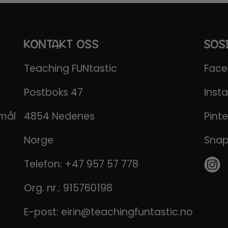
KONTAKT OSS
SOS
Teaching FUNtastic
Fac
Postboks 47
Inst
emål
4854 Nedenes
Pinte
Norge
Sna
Telefon:
+47 957 57 778
Org. nr.: 915760198
E-post:
eirin@teachingfuntastic.no