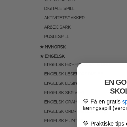
DIGITALE SPILL
AKTIVITETSPAKKER
ARBEIDSARK
PUSLESPILL
★ NYNORSK
★ ENGELSK
ENGELSK HØYFREKVENTE ORD
ENGELSK LESEFORSTÅELSE
EN GO
ENGELSK LESING
SKO
ENGELSK SKRIVING
💛
Få en gratis
s
ENGELSK GRAMATIKK
læringsspill (verdi
ENGELSK ORD- OG BEGREPER
ENGELSK MUNTLIG
💛
Praktiske tips 