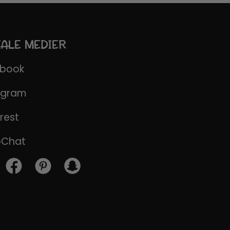
IALE MEDIER
ebook
agram
rest
pChat