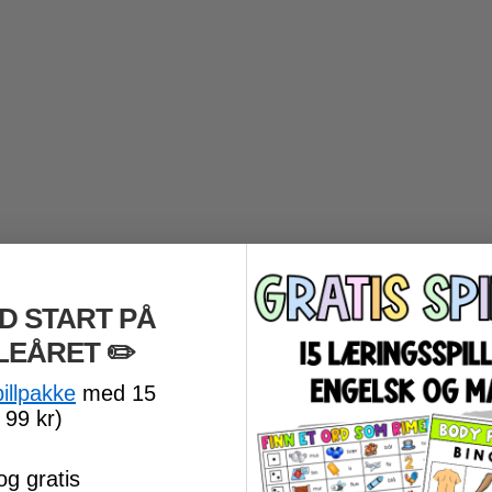
D START PÅ
LEÅRET
​ ✏️
pillpakke
med 15
 99 kr)
og gratis