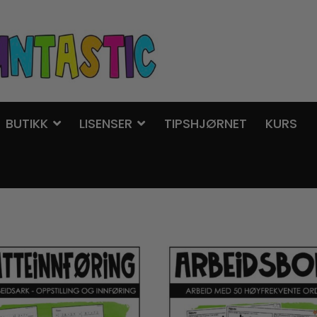
BUTIKK
LISENSER
TIPSHJØRNET
KURS