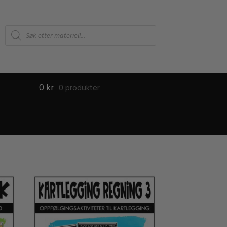
Products
search
0
kr
0 produkter