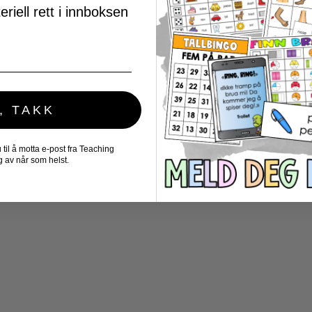
riell rett i innboksen
, TAKK
il å motta e-post fra Teaching
 av når som helst.