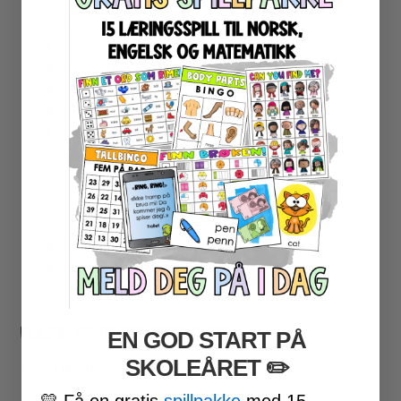
bygge figurer etter diagrammer
skrive og regne addisjonsstykker til 20
regne priser med prislister
spill som øver bokstavgjenkjenning
letekryss
les og tegn oppgave som trener
leseforståelse
observasjonsskjema
registreringsark for å registrere funn i
naturen
bevegelsesaktivitet
fargeleggingsark
FLERE AKTIVITETSPAKKER
EN GOD START PÅ
SKOLEÅRET
​ ✏️
Det utarbeides stadig nye
aktivitetspakker. Ta en titt innom
💛
Få en gratis
spillpakke
med 15