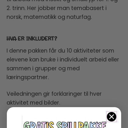
2. trinn. Her jobber man temabasert i
norsk, matematikk og naturfag.
HVA ER INKLUDERT?
I denne pakken får du 10 aktiviteter som
elevene kan bruke i individuelt arbeid eller
sammen i grupper og med
læringspartner.
Veiledningen gir forklaringer til hver
aktivitet med bilder.
Aktivitetene som følger med er;