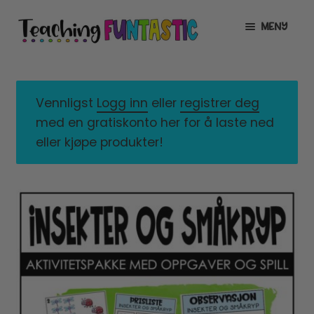
Hopp
Hopp
MENY
til
til
navigasjon
innhold
INFO
UTVID
UNDERMENY
MIN KONTO
Vennligst
Logg inn
eller
registrer deg
med en gratiskonto her for å laste ned
GRATIS
UTVID
eller kjøpe produkter!
UNDERMENY
BUTIKK
UTVID
UNDERMENY
LISENSER
UTVID
UNDERMENY
TIPSHJØRNET
KURS