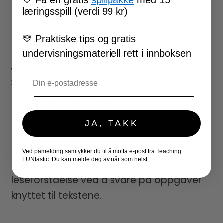
læringsspill (verdi 99 kr)
kategoriene aktivitetspakker i fagene
norsk
,
matematikk.
💛
Praktiske tips og gratis
undervisningsmateriell rett i innboksen
ANDRE OPPGAVER OM INSEKTER OG
Email
SMÅKRYP
Er du interessert i flere oppgaver knyttet
til temaet insekter og småkryp? Sjekk ut
JA, TAKK
Lesekortene
, der elevene får øve seg på
faktalesing om de vanligste insektene og
Ved påmelding samtykker du til å motta e-post fra Teaching
FUNtastic. Du kan melde deg av når som helst.
småkrypene i naturen, samt øve
leseforståelse ved å svare på oppgaver
knyttet til tekstene.