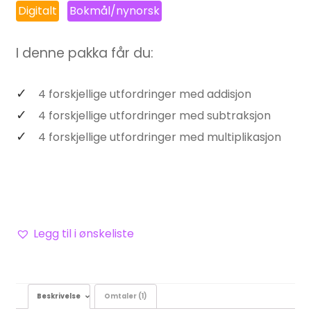
Digitalt
Bokmål/nynorsk
ng
I denne pakka får du:
4 forskjellige utfordringer med addisjon
4 forskjellige utfordringer med subtraksjon
4 forskjellige utfordringer med multiplikasjon
Legg til i ønskeliste
Beskrivelse
Omtaler (1)