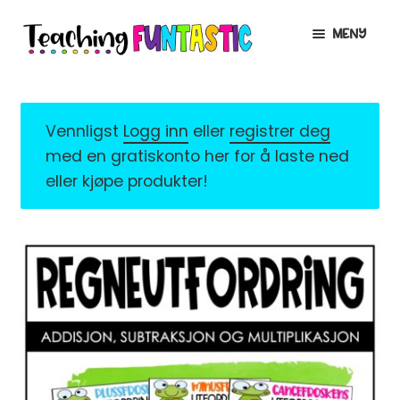
Hopp
Hopp
MENY
til
til
navigasjon
innhold
INFO
UTVID
UNDERMENY
MIN KONTO
Vennligst
Logg inn
eller
registrer deg
med en gratiskonto her for å laste ned
GRATIS
UTVID
eller kjøpe produkter!
UNDERMENY
BUTIKK
UTVID
UNDERMENY
LISENSER
UTVID
UNDERMENY
TIPSHJØRNET
KURS