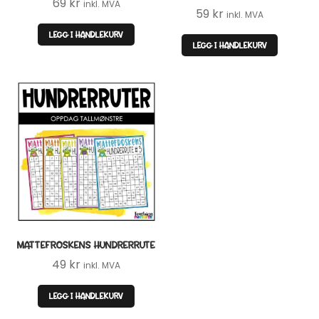
69
kr
inkl. MVA
59
kr
inkl. MVA
LEGG I HANDLEKURV
LEGG I HANDLEKURV
JA, TAKK
Ved påmelding samtykker du til å motta e-post fra Teaching
FUNtastic. Du kan melde deg av når som helst.
MATTEFROSKENS HUNDRERRUTE
49
kr
inkl. MVA
LEGG I HANDLEKURV