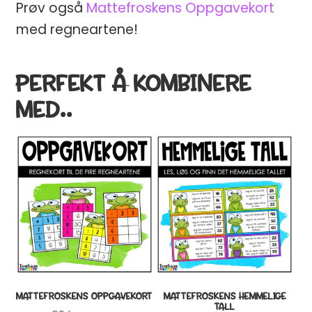
Prøv også
Mattefroskens Oppgavekort
med regneartene!
PERFEKT Å KOMBINERE
MED..
EN GOD START PÅ
SKOLEÅRET
​ ✏️
💛
Få en gratis
spillpakke
med 15
læringsspill (verdi 99 kr)
💛
Praktiske tips og gratis
undervisningsmateriell rett i innboksen
Email
MATTEFROSKENS OPPGAVEKORT
MATTEFROSKENS HEMMELIGE
TALL