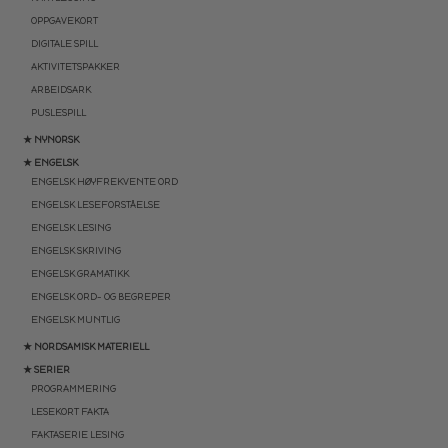
OPPGAVEKORT
DIGITALE SPILL
AKTIVITETSPAKKER
ARBEIDSARK
PUSLESPILL
★ NYNORSK
★ ENGELSK
ENGELSK HØYFREKVENTE ORD
ENGELSK LESEFORSTÅELSE
ENGELSK LESING
ENGELSK SKRIVING
ENGELSK GRAMATIKK
ENGELSK ORD- OG BEGREPER
ENGELSK MUNTLIG
★ NORDSAMISK MATERIELL
★ SERIER
PROGRAMMERING
LESEKORT FAKTA
FAKTASERIE LESING