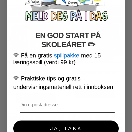
EN GOD START PÅ
SKOLEÅRET
​ ✏️
💛
Få en gratis
spillpakke
med 15
læringsspill (verdi 99 kr)
SPRÅKSPIRALEN 1 –
LYDLABYRINT ALFABETET
REPETISJON I NORSK
💛
Praktiske tips og gratis
79
kr
inkl. MVA
99
kr
inkl. MVA
undervisningsmateriell rett i innboksen
LEGG I HANDLEKURV
LEGG I HANDLEKURV
Email
JA, TAKK