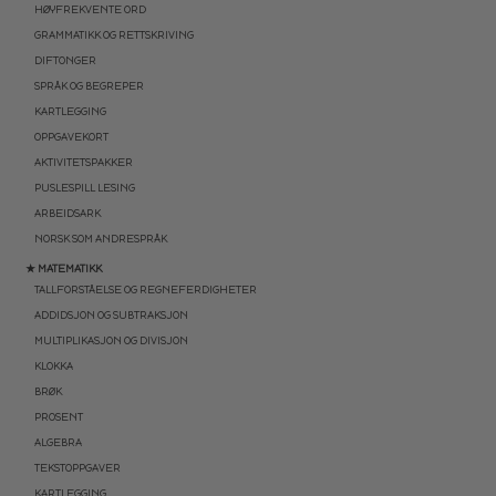
HØYFREKVENTE ORD
GRAMMATIKK OG RETTSKRIVING
DIFTONGER
SPRÅK OG BEGREPER
KARTLEGGING
OPPGAVEKORT
AKTIVITETSPAKKER
PUSLESPILL LESING
ARBEIDSARK
NORSK SOM ANDRESPRÅK
★ MATEMATIKK
TALLFORSTÅELSE OG REGNEFERDIGHETER
ADDIDSJON OG SUBTRAKSJON
MULTIPLIKASJON OG DIVISJON
KLOKKA
BRØK
PROSENT
ALGEBRA
TEKSTOPPGAVER
KARTLEGGING