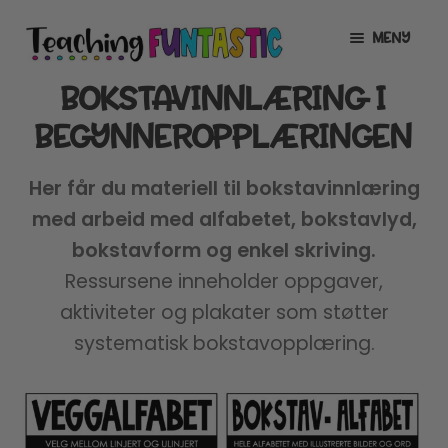
Hopp
Hopp
MENY
til
til
navigasjon
innhold
BOKSTAVINNLÆRING I
INFO
UTVID
UNDERMENY
BEGYNNEROPPLÆRINGEN
MIN KONTO
Her får du materiell til bokstavinnlæring
GRATIS
UTVID
med arbeid med alfabetet, bokstavlyd,
UNDERMENY
BUTIKK
UTVID
bokstavform og enkel skriving.
UNDERMENY
Ressursene inneholder oppgaver,
LISENSER
UTVID
aktiviteter og plakater som støtter
UNDERMENY
systematisk bokstavopplæring.
TIPSHJØRNET
KURS