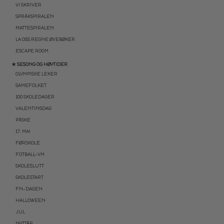
VI SKRIVER
SPRÅKSPIRALEN
MATTESPIRALEN
LA OSS REGNE ØVEBØKER
ESCAPE ROOM
★ SESONG OG HØYTIDER
OLYMPISKE LEKER
SAMEFOLKET
100 SKOLEDAGER
VALENTINSDAG
PÅSKE
17. MAI
FØRSKOLE
FOTBALL-VM
SKOLESLUTT
SKOLESTART
FN-DAGEN
HALLOWEEN
JUL
NYTTÅR