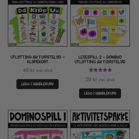
UTLYTTING AV FØRSTELYD –
LESESPILL 2 – DOMINO
KLYPEKORT
UTLYTTING AV FØRSTELYD
49
kr
inkl. MVA
Vurdert
5.00
29
kr
inkl. MVA
av 5
LEGG I HANDLEKURV
LEGG I HANDLEKURV