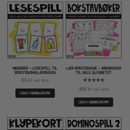
MEMORY – LESESPILL TIL
LÆR BOKSTAVENE – MINIBØKER
BOKSTAVINNLÆRINGEN
TIL HELE ALFABETET
89
kr
inkl. MVA
Vurdert
5.00
399
kr
inkl. MVA
av 5
LEGG I HANDLEKURV
LEGG I HANDLEKURV