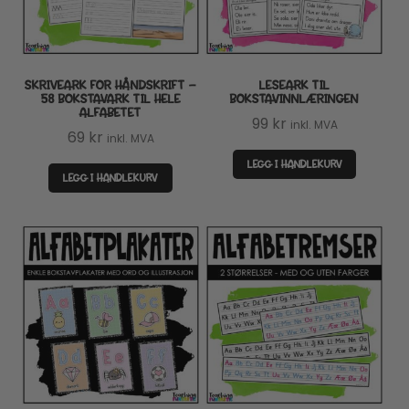
SKRIVEARK FOR HÅNDSKRIFT –
LESEARK TIL
58 BOKSTAVARK TIL HELE
BOKSTAVINNLÆRINGEN
ALFABETET
99
kr
inkl. MVA
69
kr
inkl. MVA
LEGG I HANDLEKURV
LEGG I HANDLEKURV