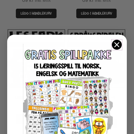
69
kr
69
kr
inkl. MVA
inkl. MVA
LEGG I HANDLEKURV
LEGG I HANDLEKURV
LESEARK BILDE TIL ORD
SPRÅKSPIRALEN 1-4
SAMLEPAKKE
79
kr
inkl. MVA
299
kr
inkl. MVA
LEGG I HANDLEKURV
LEGG I HANDLEKURV