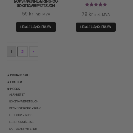
BOKSTAVINNLÆRING OG
BOKSTAVREPETISJON
Vurdert
5.00
59
kr
79
kr
inkl. MVA
inkl. MVA
av 5
LEGG I HANDLEKURV
LEGG I HANDLEKURV
1
2
★ DIGITALE SPILL
★ FONTER
★ NORSK
ALFABETET
BOKSTAVREPETISJON
BEGYNNEROPPLÆRING
LESEOPPLÆRING
LESEFORSTÅELSE
SKRIVEAKTIVITETER