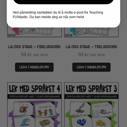
Ved påmelding samtykker du til å motta e-post fra Teaching
FUNtastic. Du kan melde deg av når som helst.
LA OSS STAVE – FIRELYDSORD
LA OSS STAVE – TRELYDSORD
59
kr
59
kr
inkl. MVA
inkl. MVA
LEGG I HANDLEKURV
LEGG I HANDLEKURV