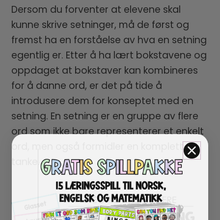
Dersom du forventer at elevene skal
kunne skrive setninger, må de først og
fremst ha en forståelse av hva en setning
egentlig er. Etter å ha lært bokstavene og
oppdaget at bokstaver kan kombineres
for å danne ord, er det på tide å
introdusere dem for konseptet med en
setning. En setning er en gruppe av flere
ord som ikke bare representerer et enkelt
ord, men også formidler en komplett
tanke.