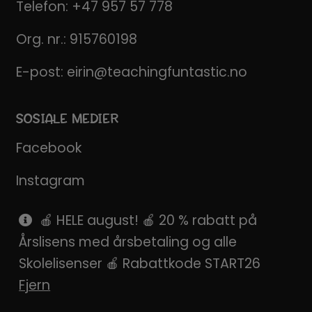
Telefon:
+47 957 57 778
Org. nr.: 915760198
E-post:
eirin@teachingfuntastic.no
SOSIALE MEDIER
Facebook
Instagram
Pinterest
🍎 HELE august! 🍎 20 % rabatt på
Årslisens med årsbetaling og alle
SnapChat
Skolelisenser 🍎 Rabattkode START26
Fjern