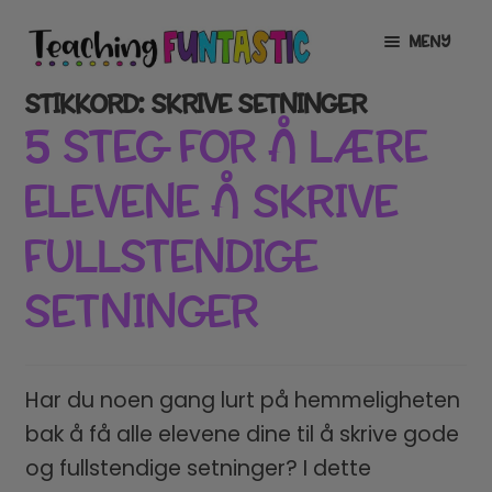
Hopp
Hopp
MENY
til
til
navigasjon
innhold
STIKKORD:
SKRIVE SETNINGER
INFO
UTVID
5 STEG FOR Å LÆRE
UNDERMENY
MIN KONTO
ELEVENE Å SKRIVE
GRATIS
UTVID
FULLSTENDIGE
UNDERMENY
BUTIKK
UTVID
SETNINGER
UNDERMENY
LISENSER
UTVID
UNDERMENY
TIPSHJØRNET
Har du noen gang lurt på hemmeligheten
bak å få alle elevene dine til å skrive gode
KURS
og fullstendige setninger? I dette